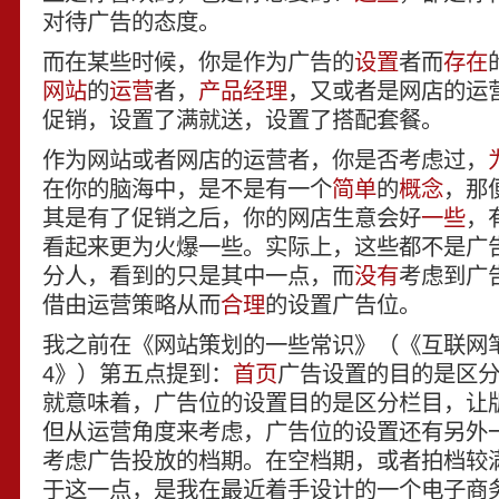
对待广告的态度。
而在某些时候，你是作为广告的
设置
者而
存在
网站
的
运营
者，
产品经理
，又或者是网店的运
促销，设置了满就送，设置了搭配套餐。
作为网站或者网店的运营者，你是否考虑过，
在你的脑海中，是不是有一个
简单
的
概念
，那
其是有了促销之后，你的网店生意会好
一些
，
看起来更为火爆一些。实际上，这些都不是广
分人，看到的只是其中一点，而
没有
考虑到广
借由运营策略从而
合理
的设置广告位。
我之前在《网站策划的一些常识》（《互联网笔记 
4》）第五点提到：
首页
广告设置的目的是区
就意味着，广告位的设置目的是区分栏目，让
但从运营角度来考虑，广告位的设置还有另外
考虑广告投放的档期。在空档期，或者拍档较
于这一点，是我在最近着手设计的一个电子商