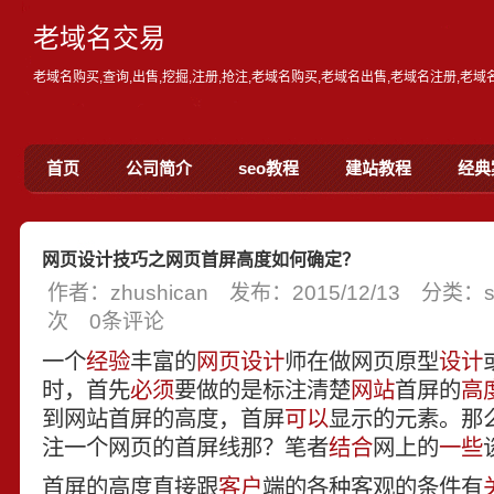
老域名交易
老域名购买,查询,出售,挖掘,注册,抢注,老域名购买,老域名出售,老域名注册,老
首页
公司简介
seo教程
建站教程
经典
网页设计技巧之网页首屏高度如何确定？
作者：zhushican 发布：2015/12/13 分类
次 0条评论
一个
经验
丰富的
网页设计
师在做网页原型
设计
时，首先
必须
要做的是标注清楚
网站
首屏的
高
到网站首屏的高度，首屏
可以
显示的元素。那
注一个网页的首屏线那？笔者
结合
网上的
一些
首屏的高度直接跟
客户
端的各种客观的条件有