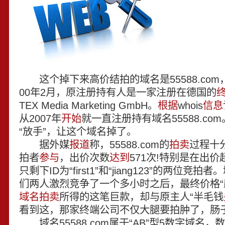
这个掉下来高价结拍的域名是55588.com
00年2月，原注册持有人是一家注册在德国的
TEX Media Marketing GmbH。
根据
whois
信息
从2007年
开始
就一直注册持有域名55588.c
“放手”，让这个域名掉了。
据外媒
报道
称，55588.com的
拍卖
过程十
拍者
参与
，出价次数
达到
571次!特别是在出
只剩下ID为“first1”和“jiang123”的两位竞拍者
们两人激烈竞争了一个多小时之后，最终价格“飙
域名拍卖
所得的这笔巨款，却与原主人“半毛钱
看到这，那家终端公司不仅大腿要拍肿了，肠
域名55588.com属于“AB”型5数字域名，