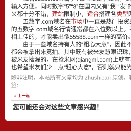
输入方便，同时数字“5”“8”在国内又有“我”“
义都十分不错，
建站
限制小，
适合
搭建各
类型
五数字.com域名在
市场
中一直是热门投资
的五数字.com域名行情通常都在六位数以上
相上佳的，才能卖出像55588.com一样的高价
由于一些域名持有人的“粗心大意”，因此不
都会被拿出来竞拍。其中既有被米友慧眼识珠
被米友捡漏的，在抢米网(qiangmi.com)上
也希望米友们少一点“粗心大意”，否则就只能
除非注明，本站所有文章均为 zhushican 原创
签:
« 上一篇
您可能还会对这些文章感兴趣！