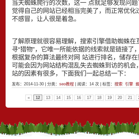
当天蜘蛛爬行的次数，这一 点就足够发现问题
觉得自己的网站已经相当完美了，而正常优化
不感冒，让人很是着急。
了解原理就很容易理解，搜索引擎借助蜘蛛在
寻“猎物”，它唯一所能依据的线索就是链接了
根据复杂的算法最终对网 站进行排名，储存在
可能会因为网站结构混乱失去蜘蛛到访的机会
站的因素有很多，下面我们一起总结一下：
发布：2014-11-30 | 分类：
seo教程
| 阅读：
14
次 | 标签：
搜索
引擎
«
12
13
14
15
16
17
18
19
20
21