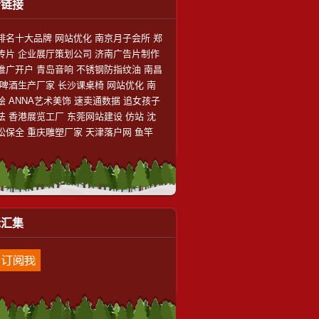
情链接
排名十大品牌
网站优化
南京月子会所
郑
传片
企业展厅策划公司
济南广告片制作
推广开户
青岛音响
不锈钢防指纹油
南昌
啤酒生产厂家
长沙课桌椅
网站优化
南
绘
ANNA艺术美饰
速卖通数据
追女孩子
法
香港展览工厂
东莞网站建设
仿站
沈
讼保全
重庆雕塑厂家
天津落户网
鱼竿
标汇集