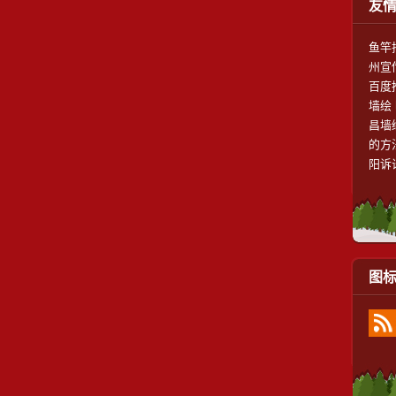
友
鱼竿
州宣
百度
墙绘
昌墙
的方
阳诉
图