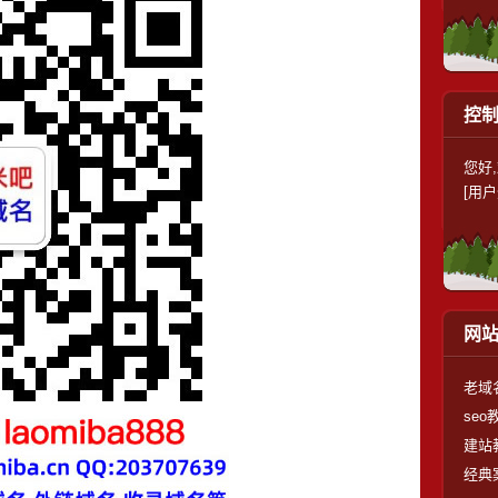
控
您好
[用户
网
老域
seo
建站
经典