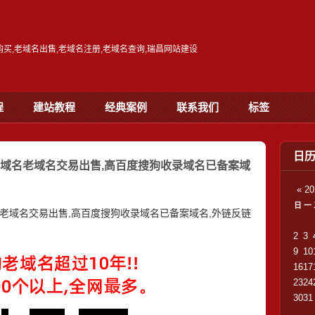
名购买,老域名出售,老域名注册,老域名查询,瑞昌网站建设
程
建站教程
经典案例
联系我们
标签
日
重域名老域名交易出售,高百度搜狗收录域名已备案域
«
2
日
一
名老域名交易出售,高百度搜狗收录域名已备案域名,外链反链
2
3
9
10
16
17
23
24
30
31