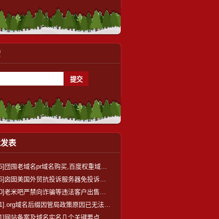
索
近发表
6]
団囤老域名pr域名购买,百度权重域名老域名交易出售,高百度搜狗收录域名已备案域名,外链反链域名
6]
囟囡美国外贸抗投诉服务器免投诉推荐仿牌空间主机,国外欧洲荷兰仿牌服务器vps,防投诉主机空间仿牌vps
0]
老米吧严禁向诈骗等违法客户出售域名，国内在严打诈骗
1]
.org域名后缀因管局政策原因已无法进行备案，最好不要用
1]
网站备案及域名实名几个关键要点